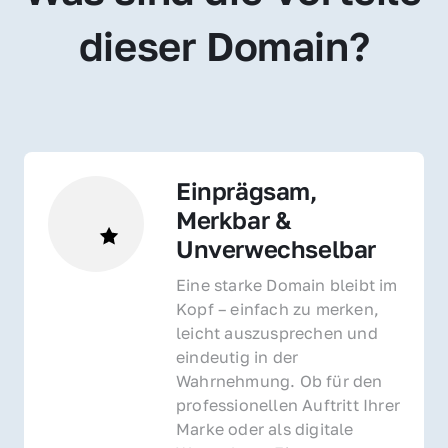
dieser Domain?
Einprägsam, 
Merkbar & 
Unverwechselbar
Eine starke Domain bleibt im 
Kopf – einfach zu merken, 
leicht auszusprechen und 
eindeutig in der 
Wahrnehmung. Ob für den 
professionellen Auftritt Ihrer 
Marke oder als digitale 