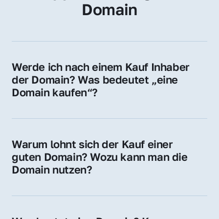
Domain
Werde ich nach einem Kauf Inhaber 
der Domain? Was bedeutet „eine 
Domain kaufen“?
Ja, Sie werden der offizielle Domain-Inhaber. 
Sie erhalten alle Rechte zur Nutzung, 
Verwaltung oder Weiterveräußerung der 
Warum lohnt sich der Kauf einer 
Domain.
guten Domain? Wozu kann man die 
Domain nutzen?
Eine starke Domain steigert Sichtbarkeit, 
Vertrauen und Markenwert. Nutzen Sie sie 
für Ihre Website, Weiterleitung, E-Mail-