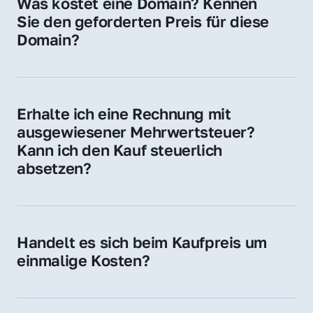
Was kostet eine Domain? Kennen 
Adressen oder als digitale Investition.
Sie den geforderten Preis für diese 
Domain?
Der Preis variiert je nach Domain. Für diese 
Domain liegt ein konkreter Kaufpreis vor – 
kontaktieren Sie uns gerne für ein 
Erhalte ich eine Rechnung mit 
unverbindliches Angebot.
ausgewiesener Mehrwertsteuer? 
Kann ich den Kauf steuerlich 
absetzen?
Ja, Sie erhalten eine Rechnung mit MwSt. 
Für Unternehmen ist der Kauf in der Regel 
steuerlich absetzbar.
Handelt es sich beim Kaufpreis um 
einmalige Kosten?
Ja. Der Kaufpreis ist einmalig. Nur beim 
späteren Betrieb der Domain (z. B. beim 