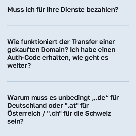
Hosting-Anbieter) fallen geringe laufende 
Muss ich für Ihre Dienste bezahlen?
Gebühren an. Diese bewegen sich für .de 
Nein, bei uns zahlen Sie nur den Kaufpreis 
Domains bei ca. 5€ / Jahr
der Domain – ohne zusätzliche Vermittlungs- 
oder Servicegebühren.
Wie funktioniert der Transfer einer 
gekauften Domain? Ich habe einen 
Auth-Code erhalten, wie geht es 
weiter?
Mit dem Auth-Code beauftragen Sie Ihren 
Provider, die Domain zu übernehmen. Gerne 
begleiten wir Sie bei diesem einfachen und 
Warum muss es unbedingt „.de“ für 
schnellen Prozess.
Deutschland oder ".at" für 
Österreich / ".ch" für die Schweiz 
sein?
Diese Endungen stehen für regionale 